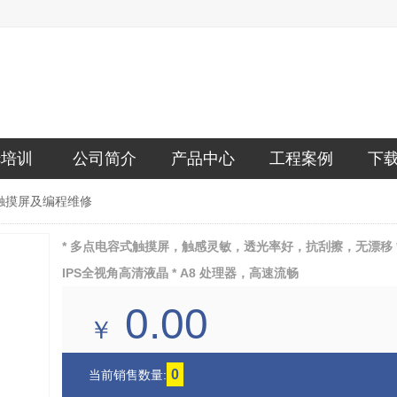
lc培训
公司简介
产品中心
工程案例
下
触摸屏及编程维修
* 多点电容式触摸屏，触感灵敏，透光率好，抗刮擦，无漂移 * 
IPS全视角高清液晶 * A8 处理器，高速流畅
0.00
￥
0
当前销售数量: