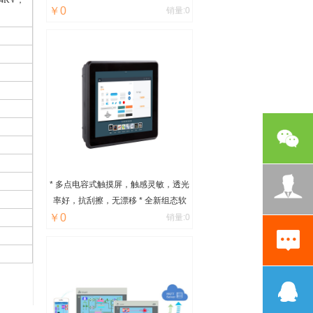
￥0
手机APP操作修改plc数据等等
销量:0
* 多点电容式触摸屏，触感灵敏，透光
率好，抗刮擦，无漂移 * 全新组态软
￥0
件 * 软件支持多种手势操作 * IPS全视
销量:0
角高清液晶 * A8 处理器，高速流畅