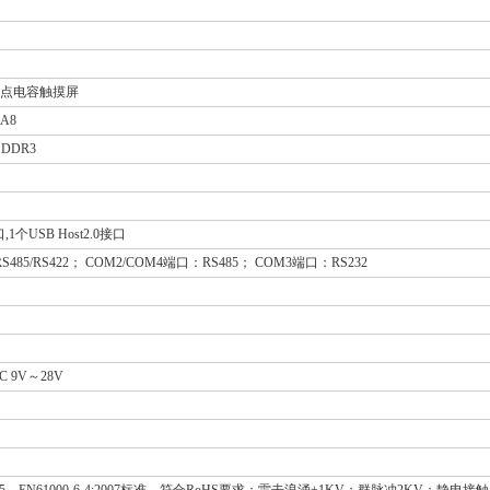
射式多点电容触摸屏
-A8
B DDR3
口,1个USB Host2.0接口
S485/RS422； COM2/COM4端口：RS485； COM3端口：RS232
C 9V～28V
:2005，EN61000-6-4:2007标准，符合RoHS要求；雷击浪涌±1KV；群脉冲2KV；静电接