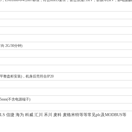
向 2G/30分钟)
合平整盘柜安装)，机身后壳符合IP20
 31.5mm(不含电源端子)
LS 信捷 海为 科威 汇川 禾川 麦科 麦格米特等等常见plc及MODBUS等