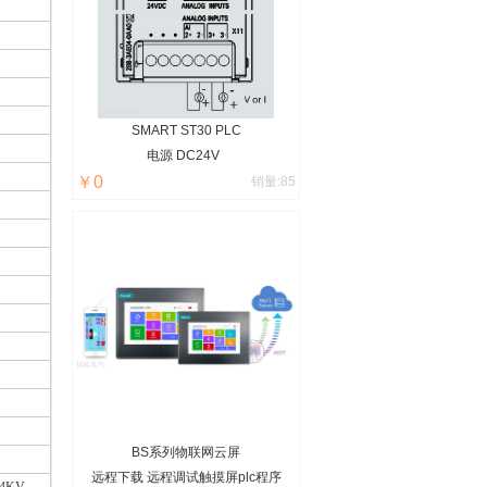
SMART ST30 PLC
电源 DC24V
￥0
输入 18点 NPN 或者PNP
销量:85
输出 12点晶体管
编程软件 V2.4 2.3 2.5 等等
编程电缆 网线
BS系列物联网云屏
远程下载 远程调试触摸屏plc程序
触4KV，