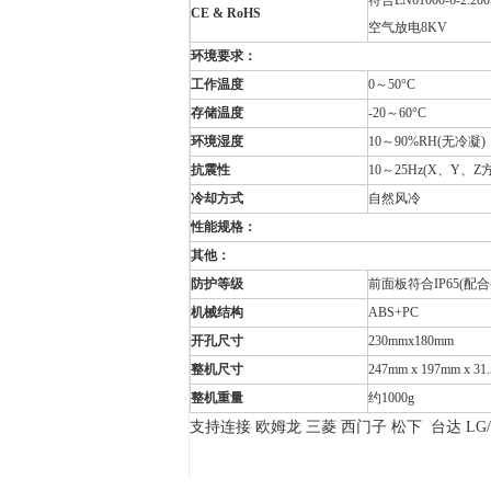
CE & RoHS
空气放电8KV
环境要求：
工作温度
0～50°C
存储温度
-20～60°C
环境湿度
10～90%RH(无冷凝)
抗震性
10～25Hz(X、Y、Z方
冷却方式
自然风冷
性能规格：
其他：
防护等级
前面板符合IP65(配
机械结构
ABS+PC
开孔尺寸
230mmx180mm
整机尺寸
247mm x 197mm x
整机重量
约1000g
支持连接 欧姆龙 三菱 西门子 松下 台达 LG/