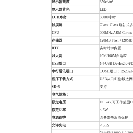
显示器亮度
350cd/m²
显示器背光
LED
LCD寿命
50000小时
触摸屏
Glass+Glass 透
CPU
600MHz ARM Cortex
存储器
128MB Flash+128M
RTC
实时时钟内置
以太网
10M/100M自适应
USB端口
1个USB Device2.0接
串行通讯端口
COM1端口：RS232/R
程序下载方式
USB从口/U盘/以太网
SD卡
支持
电气规格：
额定电压
DC 24V,可工作范围D
额定功率
< 8W
电源保护
具备雷击浪涌保护
允许失电
< 5mS
符合EN61000-6-2