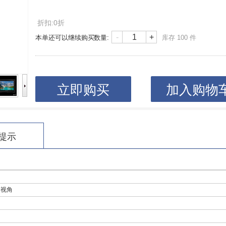
折扣:0折
-
+
本单还可以继续购买
数量:
库存
100
件
立即购买
加入购物
提示
,全视角