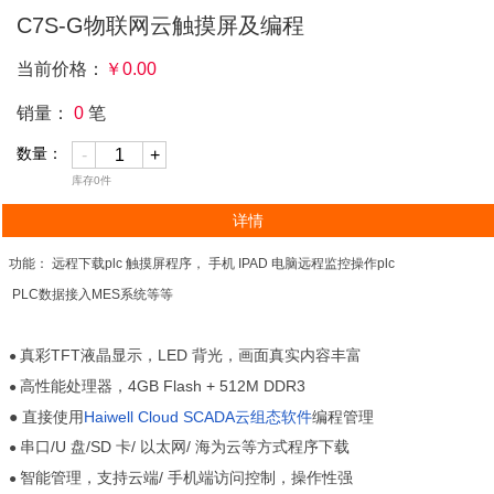
C7S-G物联网云触摸屏及编程
当前价格：
￥
0.00
销量：
0
笔
数量：
-
+
库存
0
件
详情
功能： 远程下载plc 触摸屏程序， 手机 IPAD 电脑远程监控操作plc
PLC数据接入MES系统等等
真彩TFT液晶显示，LED 背光，画面真实内容丰富
●
高性能处理器，4GB Flash + 512M DDR3
●
● 直接使用
Haiwell Cloud SCADA云组态软件
编程管理
串口/U 盘/SD 卡/ 以太网/ 海为云等方式程序下载
●
智能管理，支持云端/ 手机端访问控制，操作性强
●