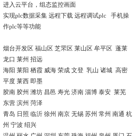
进入云平台，组态监控画面
实现plc数据采集 远程下载 远程调试plc 手机操
作plc等等功能
烟台开发区 福山区 芝罘区 莱山区 牟平区 蓬莱
龙口 莱州 招远
海阳 莱阳 栖霞 威海 荣成 文登 乳山 诸城 高密
平度 莱西 即墨
胶南 胶州 潍坊 昌邑 寿光 济南 淄博 泰安 莱芜
东营 滨州 菏泽
青岛 日照 临沂 徐州 南京 无锡 苏州 常州 南通 杭
州 宁波 绍兴
温州 丽水 广州 深圳 东莞 珠海 福州 泉州 厦门 石